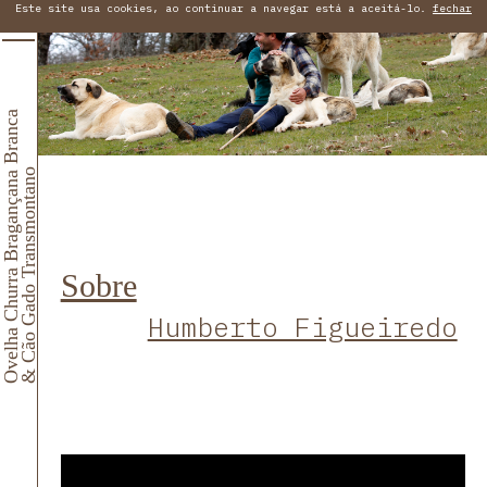
Este site usa cookies, ao continuar a navegar está a aceitá-lo.
fechar
Ovelha Churra Bragançana Branca
& Cão Gado Transmontano
Sobre
Humberto Figueiredo